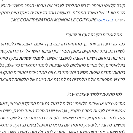
קורס קלאסי מורחב נדרש התלמיד לעבור את מבחני הגמר המעשיים והעיו
נשים סוג 1" של משרד התמ"ת. למעשה נוהל הלימודים באקדמיית מתקיימים בפיקוח ממשלתי ובנוסף ע"פ קונספט לימודים של
השיער
בינלאומי
CMC CONFIDERATION MONDIALE COIFFURE
מה לומדים בקורס לעיצוב שיער?
ככל שהידע רחב יותר כך מתחזקת ההבנה בין האופנה העכשווית לבין הטר
לשיח התרבותי המתקיים באופן תמידי בין הציבור הישראלי לרוח התקופות 
הקרבות בתחום השיער חשובה למעצבי השיער.
לימודי ספרות
באקדמיית מו
בינלאומיים, הלימודים מחולקים לפי שבועות לימוד ומתארים כל שלב, כ
בתחום יסודות טיפוח השיער והטיפול בו. צוות המדריכים והמורים המקצ
לביצוע תספורות אלה מלמדים גם לתרגם את רצונה של הלקוחה לתוצאה
למי מתאים ללמוד עיצוב שיער?
מסיימי צבא או שירות הלאומי יכולים ללמוד גם ע"ח הפיקדון הצבאי, לאו
שמעוניינים לעשות הסבת מקצוע, ועכשיו יש גם טרנד מאוד מפנק, נשים ש
ממשלתי. זה המקצוע היחידי שאפשר לעבוד בו גם מהבית בכל שעה ביום 
אנשים. מדובר על עיסוק מתמיד עם בני אדם וטיפול בשערם. הקורס
מתאים
למי שאוהב את תחום עיצוב השיער ומוכן ללמוד ולצמוח למעצב שיער מקצ