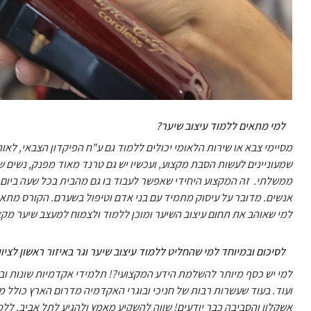
למי מתאים ללמוד עיצוב שיער?
מסיימי צבא או שירות הלאומי יכולים ללמוד גם ע"ח הפיקדון הצבאי, לאו
שמעוניינים לעשות הסבת מקצוע, ועכשיו יש גם טרנד מאוד מפנק, נשים ש
ממשלתי. זה המקצוע היחידי שאפשר לעבוד בו גם מהבית בכל שעה ביום 
אנשים. מדובר על עיסוק מתמיד עם בני אדם וטיפול בשערם. הקורס מתאים
למי שאוהב את תחום עיצוב השיער ומוכן ללמוד ולצמוח למעצב שיער מקצ
לסיכום ובמיוחד למי שהחליט ללמוד עיצוב שיער וגר באיזור ראשון לציון 
למי יש כסף מיותר להשלמת הידע המקצועי?! תלמידי אקדמיות שונות וב
ועוד. בעוד שעשרות רבות של חניכי ובוגרי האקדמיה מדרום הארץ כולל מרא
אשקלון והסביבה כבר יודעים! שווה להשקיע מאמץ ולהגיע לתל אביב, לל